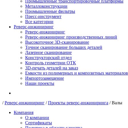
Промышленные транспортировочные платформы
Металлоконструкции
Промышленные фильтры
Пресс-инструмент
Все категории
Реверс-инжиниринг
Реверс-инжиниринг
Реверс-инжиниринг производственных линий
Высокоточное 3D-сканирование
Точное сканирование больших деталей
Лазерное сканирование
Конструкторский отдел
Контроль геометрии ОТК
3D-печать деталей на заказ
Емкости из полимерных и композитных материалов
Импортозамещение
Наши проекты
/
Реверс-инжиниринг
/
Проекты реверс-инжиниринга
/
Валы
Компания
О компании
Сертификаты
Политика в области качества