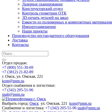
Лазерное сканирование
Конструкторский отдел
Контроль геометрии ОТК
3D-печать деталей на заказ
Емкости из полимерных и композитных материалов
Импортозамещение
Наши проекты
Производство нестандартного оборудования
Доставка
Контакты
Отдел продаж:
+7 (800) 551-30-69
+7 (3812) 21-82-89
г. Омск, ул. Омская, 221
kom@pnm.su
Отдел снабжения и логистики:
+7 (342) 205-51-96
snab@pnm.su
Выбрать город:
Омск
ул. Омская, 221
kom@pnm.su
Снабжение и логистика:
+7 (342) 205-51-96
snab@pnm.su