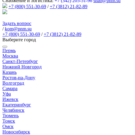
Снабжение и логистика:
+7 (342) 205-51-96
snab@pnm.su
+7 (800) 551-30-69
/
+7 (3812) 21-82-89
Задать вопрос
/
kom@pnm.su
+7 (800) 551-30-69
/
+7 (3812) 21-82-89
Выберите город
Пермь
Москва
Санкт-Петербург
Нижний Новгород
Казань
Ростов-на-Дону
Волгоград
Самара
Уфа
Ижевск
Екатеринбург
Челябинск
Тюмень
Томск
Омск
Новосибирск