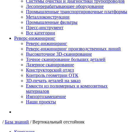
Системы очистки и диагностики трубопроводов
Лесоперерабатывающее оборудование
Промышленные транспортировочные платформы
Металлоконструкции
Промышленные фильтры
Пресс-инструмент
Все категории
Реверс-инжиниринг
Реверс-инжиниринг
Реверс-инжиниринг производственных линий
Высокоточное 3D-сканирование
Точное сканирование больших деталей
Лазерное сканирование
Конструкторский отдел
Контроль геометрии ОТК
3D-печать деталей на заказ
Емкости из полимерных и композитных
материалов
Импортозамещение
Наши проекты
/
База знаний
/
Вертикальный отстойник
Компания