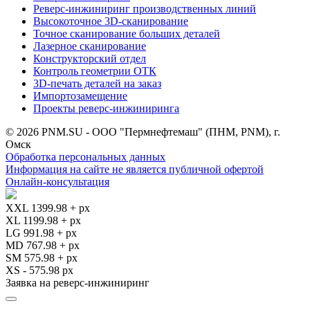
Реверс-инжиниринг производственных линий
Высокоточное 3D-сканирование
Точное сканирование больших деталей
Лазерное сканирование
Конструкторский отдел
Контроль геометрии ОТК
3D-печать деталей на заказ
Импортозамещение
Проекты реверс-инжиниринга
© 2026 PNM.SU - ООО "Пермнефтемаш" (ПНМ, PNM), г.
Омск
Обработка персональных данных
Информация на сайте не является публичной офертой
Онлайн-консультация
XXL 1399.98 + px
XL 1199.98 + px
LG 991.98 + px
MD 767.98 + px
SM 575.98 + px
XS - 575.98 px
Заявка на реверс-инжиниринг