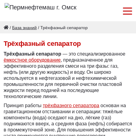
/
База знаний
/
Трёхфазный сепаратор
Трёхфазный сепаратор
Трёхфазный сепаратор
— это специализированное
ёмкостное оборудование
, предназначенное для
эффективного разделения смеси на три фазы: газ,
нефть (или другую жидкость) и воду. Он широко
используется в нефтегазовой и нефтехимической
промышленности для первичной очистки пластовой
жидкости перед подачей на последующие
технологические линии.
Принцип работы
трёхфазного сепаратора
основан на
гравитационном отстаивании и сепарации: тяжёлые
компоненты (вода) оседают на дно, лёгкие (газ)
поднимаются вверх, а средняя фаза (нефть) собирается
в промежуточной зоне. Для повышения эффективности
часто применяются внутренние перегородки,