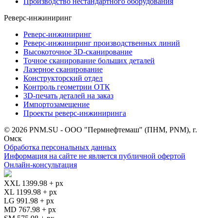
Производство нестандартного оборудования
Реверс-инжиниринг
Реверс-инжиниринг
Реверс-инжиниринг производственных линий
Высокоточное 3D-сканирование
Точное сканирование больших деталей
Лазерное сканирование
Конструкторский отдел
Контроль геометрии ОТК
3D-печать деталей на заказ
Импортозамещение
Проекты реверс-инжиниринга
© 2026 PNM.SU - ООО "Пермнефтемаш" (ПНМ, PNM), г.
Омск
Обработка персональных данных
Информация на сайте не является публичной офертой
Онлайн-консультация
XXL 1399.98 + px
XL 1199.98 + px
LG 991.98 + px
MD 767.98 + px