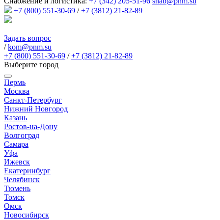
Снабжение и логистика:
+7 (342) 205-51-96
snab@pnm.su
+7 (800) 551-30-69
/
+7 (3812) 21-82-89
Задать вопрос
/
kom@pnm.su
+7 (800) 551-30-69
/
+7 (3812) 21-82-89
Выберите город
Пермь
Москва
Санкт-Петербург
Нижний Новгород
Казань
Ростов-на-Дону
Волгоград
Самара
Уфа
Ижевск
Екатеринбург
Челябинск
Тюмень
Томск
Омск
Новосибирск