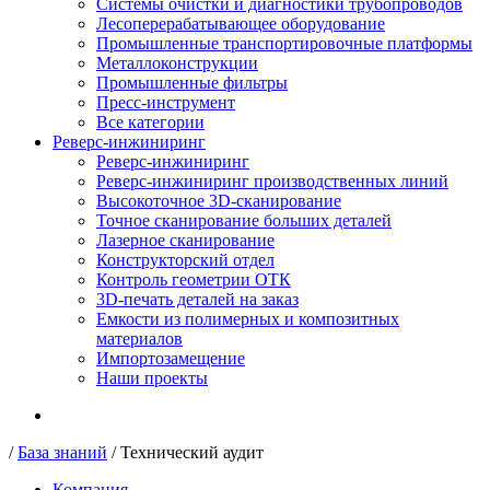
Системы очистки и диагностики трубопроводов
Лесоперерабатывающее оборудование
Промышленные транспортировочные платформы
Металлоконструкции
Промышленные фильтры
Пресс-инструмент
Все категории
Реверс-инжиниринг
Реверс-инжиниринг
Реверс-инжиниринг производственных линий
Высокоточное 3D-сканирование
Точное сканирование больших деталей
Лазерное сканирование
Конструкторский отдел
Контроль геометрии ОТК
3D-печать деталей на заказ
Емкости из полимерных и композитных
материалов
Импортозамещение
Наши проекты
/
База знаний
/
Технический аудит
Компания