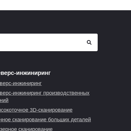
еверс-инжиниринг
верс-инжиниринг
верс-инжиниринг производственных
ний
сокоточное 3D-сканирование
чное сканирование больших деталей
зерное сканирование