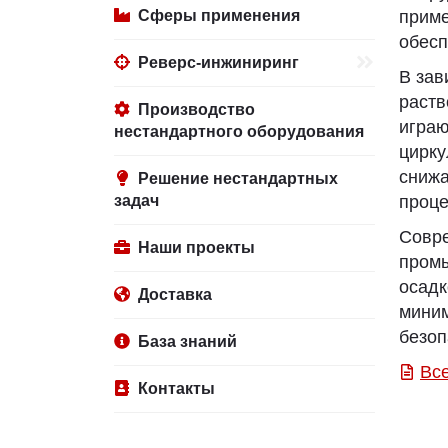
Сферы применения
прим
обесп
Реверс-инжиниринг
В зав
раст
Производство
игра
нестандартного оборудования
цирк
снижа
Решение нестандартных
задач
проце
Совр
Наши проекты
промы
осад
Доставка
миним
безоп
База знаний
Вс
Контакты