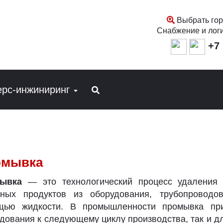
Выбрать гор
Снабжение и лог
+7 
ерс-инжиниринг
омывка
ывка
— это технологический процесс удаления з
чных продуктов из оборудования, трубопровод
щью жидкости. В промышленности промывка при
дования к следующему циклу производства, так и д