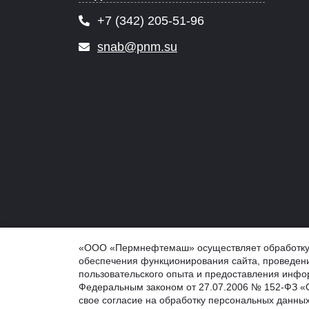
+7 (342) 205-51-96
snab@pnm.su
© 2026 PNM.SU - ООО "Пермнефтемаш" (ПНМ, PNM), 
«ООО «Пермнефтемаш» осуществляет обработку ф
Обработка персональных данных
обеспечения функционирования сайта, проведени
Информация на сайте не является публичной оферто
пользовательского опыта и предоставления инфор
Федеральным законом от 27.07.2006 № 152-ФЗ «О
свое согласие на обработку персональных данных