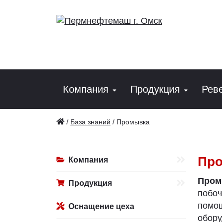
Компания
Продукция
Рев
/
База знаний
/
Промывка
Пр
Компания
Пром
Продукция
побо
помо
Оснащение цеха
обору