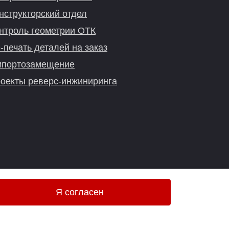
нструкторский отдел
нтроль геометрии ОТК
-печать деталей на заказ
портозамещение
оекты реверс-инжиниринга
Я согласен
Онлайн-консультация