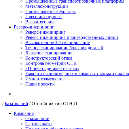
Промышленные транспортировочные платформы
Металлоконструкции
Промышленные фильтры
Пресс-инструмент
Все категории
Реверс-инжиниринг
Реверс-инжиниринг
Реверс-инжиниринг производственных линий
Высокоточное 3D-сканирование
Точное сканирование больших деталей
Лазерное сканирование
Конструкторский отдел
Контроль геометрии ОТК
3D-печать деталей на заказ
Емкости из полимерных и композитных материалов
Импортозамещение
Наши проекты
/
База знаний
/
Отстойник тип ОГН-П
Компания
О компании
Сертификаты
Политика в области качества