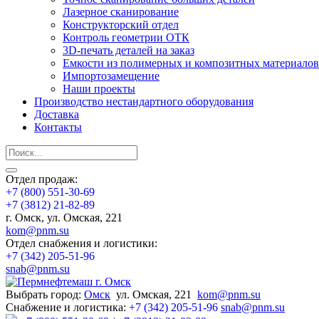
Лазерное сканирование
Конструкторский отдел
Контроль геометрии ОТК
3D-печать деталей на заказ
Емкости из полимерных и композитных материалов
Импортозамещение
Наши проекты
Производство нестандартного оборудования
Доставка
Контакты
Отдел продаж:
+7 (800) 551-30-69
+7 (3812) 21-82-89
г. Омск, ул. Омская, 221
kom@pnm.su
Отдел снабжения и логистики:
+7 (342) 205-51-96
snab@pnm.su
Выбрать город:
Омск
ул. Омская, 221
kom@pnm.su
Снабжение и логистика:
+7 (342) 205-51-96
snab@pnm.su