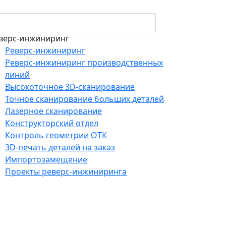
верс-инжиниринг
Реверс-инжиниринг
Реверс-инжиниринг производственных
линий
Высокоточное 3D-сканирование
Точное сканирование больших деталей
Лазерное сканирование
Конструкторский отдел
Контроль геометрии ОТК
3D-печать деталей на заказ
Импортозамещение
Проекты реверс-инжиниринга