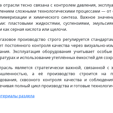
а отрасли тесно связана с контролем давления, экспл
лением сложными технологическими процессами — от 
лимеризации и химического синтеза. Важное значен
ми: пластовыми жидкостями, суспензиями, эмульсия
и как серная кислота или щелочи.
газовое производство строго регулируется стандартам
ет постоянного контроля качества через визуально-и
ания. Эксплуатация оборудования учитывает особые
ратурах и использование утеплённых ёмкостей для сохр
трасль является стратегически важной, связанной с 
ышленностью, а её производство строится на пр
дования, сквозного контроля качества и соблюдени
ечивая полный цикл производства и готовые технологи
атериалы раздела