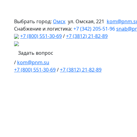
Выбрать город:
Омск
ул. Омская, 221
kom@pnm.s
Снабжение и логистика:
+7 (342) 205-51-96
snab@p
+7 (800) 551-30-69
/
+7 (3812) 21-82-89
Задать вопрос
/
kom@pnm.su
+7 (800) 551-30-69
/
+7 (3812) 21-82-89