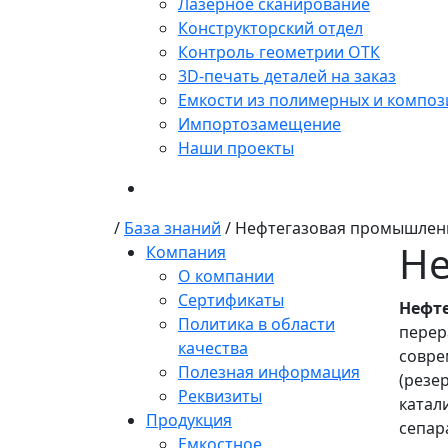
Лазерное сканирование
Конструкторский отдел
Контроль геометрии ОТК
3D-печать деталей на заказ
Емкости из полимерных и композ
Импортозамещение
Наши проекты
/
База знаний
/
Нефтегазовая промышлен
Не
Компания
О компании
Сертификаты
Нефт
Политика в области
перер
качества
совр
Полезная информация
(рез
Реквизиты
катал
Продукция
сепар
Емкостное