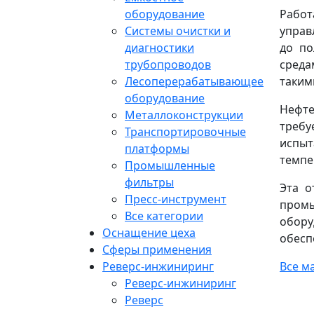
оборудование
Работ
Системы очистки и
управ
диагностики
до по
трубопроводов
среда
Лесоперерабатывающее
таким
оборудование
Нефте
Металлоконструкции
требу
Транспортировочные
испыт
платформы
темпе
Промышленные
фильтры
Эта о
Пресс-инструмент
пром
Все категории
обору
Оснащение цеха
обесп
Сферы применения
Реверс-инжиниринг
Все м
Реверс-инжиниринг
Реверс