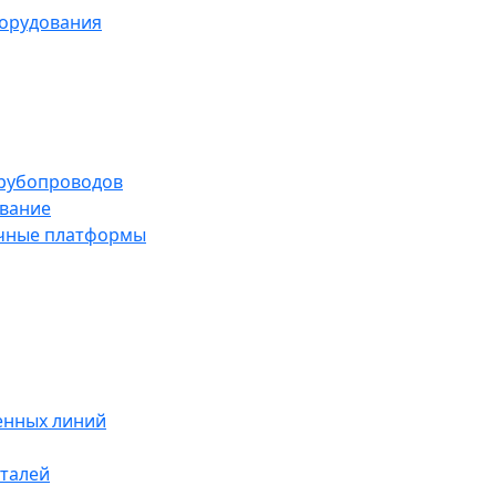
борудования
трубопроводов
вание
чные платформы
енных линий
талей