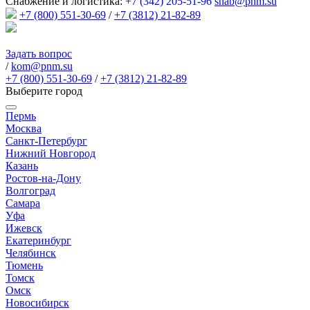
Снабжение и логистика:
+7 (342) 205-51-96
snab@pnm.su
+7 (800) 551-30-69
/
+7 (3812) 21-82-89
Задать вопрос
/
kom@pnm.su
+7 (800) 551-30-69
/
+7 (3812) 21-82-89
Выберите город
Пермь
Москва
Санкт-Петербург
Нижний Новгород
Казань
Ростов-на-Дону
Волгоград
Самара
Уфа
Ижевск
Екатеринбург
Челябинск
Тюмень
Томск
Омск
Новосибирск