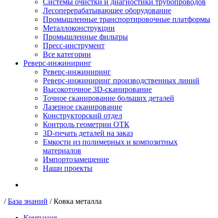
Системы очистки и диагностики трубопроводов
Лесоперерабатывающее оборудование
Промышленные транспортировочные платформы
Металлоконструкции
Промышленные фильтры
Пресс-инструмент
Все категории
Реверс-инжиниринг
Реверс-инжиниринг
Реверс-инжиниринг производственных линий
Высокоточное 3D-сканирование
Точное сканирование больших деталей
Лазерное сканирование
Конструкторский отдел
Контроль геометрии ОТК
3D-печать деталей на заказ
Емкости из полимерных и композитных
материалов
Импортозамещение
Наши проекты
/
База знаний
/
Ковка металла
Компания