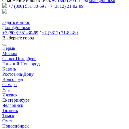
Снабжение и логистика:
+7 (342) 205-51-96
snab@pnm.su
+7 (800) 551-30-69
/
+7 (3812) 21-82-89
Задать вопрос
/
kom@pnm.su
+7 (800) 551-30-69
/
+7 (3812) 21-82-89
Выберите город
Пермь
Москва
Санкт-Петербург
Нижний Новгород
Казань
Ростов-на-Дону
Волгоград
Самара
Уфа
Ижевск
Екатеринбург
Челябинск
Тюмень
Томск
Омск
Новосибирск