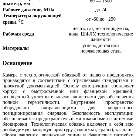
80 — 1500
диаметр, мм
Рабочее давление, МПа
до 24
Температура окружающей
от -60 до +250
среды, ⁰C
нефть, газ, нефтепродукты,
Рабочая среда
вода, ШФЛУ, технологические
жидкости
углеродистая или
Материалы
нержавеющая сталь
Оснащение
Камера с технологической обвязкой от нашего предприятия
производятся в соответствии с отраслевыми стандартами и
проектной документацией. Основу конструкции составляет
корпус с быстросъемной или фланцевой крышкой,
оснащенный уплотнительными элементами для обеспечения
полной герметичности. Внутреннее пространство
оборудовано направляющими для корректного
позиционирования снарядов. Безопасность эксплуатации
обеспечивается предохранительными клапанами и системами
блокировки. Технологическая обвязка включает в себя всю
необходимую запорную арматуру (задвижки, краны), клапаны
сброса давления, дренажные линии и фланцевые патрубки